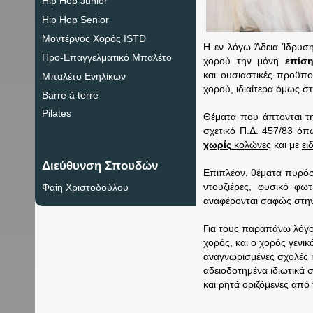
Hip Hop Junior
Hip Hop Senior
Μοντέρνος Χορός ISTD
Η εν λόγω Άδεια Ίδρυσης
Προ-Eπαγγελματικό Μπαλέτο
χορού την μόνη
επίσ
και ουσιαστικές προϋποθ
Μπαλέτο Ενηλίκων
χορού, ιδιαίτερα όμως στι
Barre à terre
Pilates
Θέματα που άπτονται τη
σχετικό Π.Δ. 457/83 ό
χωρίς
κολώνες
και με
ει
Διεύθυνση Σπουδών
Επιπλέον, θέματα πυρόσ
ντουζιέρες, φυσικό φω
Φαίη Χριστοδούλου
αναφέρονται σαφώς στην κ
Για τους παραπάνω λόγου
χορός, και ο χορός γενικ
αναγνωρισμένες σχολές 
αδειοδοτημένα ιδιωτικά 
και ρητά οριζόμενες από