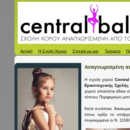
Αρχική
Η Σχολή Χορού
Σχετικά με μας
Τμήματα
Π
Αναγνωρισμένη α
Η σχολή χορού
Central
Ερασιτεχνικής Σχολής
χορού απαιτείται άδεια
τόπους Περιφερειών μετά
Κατά συνέπεια, δικαίωμα
όπως ορίζει το υπάρχο
συγκεκριμένα οι Ν. 1158